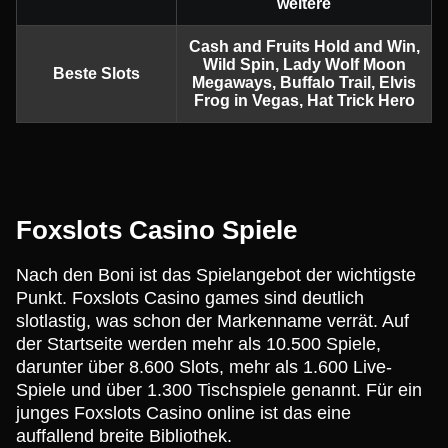
weitere
Cash and Fruits Hold and Win,
Wild Spin, Lady Wolf Moon
Beste Slots
Megaways, Buffalo Trail, Elvis
Frog in Vegas, Hat Trick Hero
Foxslots Casino Spiele
Nach den Boni ist das Spielangebot der wichtigste
Punkt. Foxslots Casino games sind deutlich
slotlastig, was schon der Markenname verrät. Auf
der Startseite werden mehr als 10.500 Spiele,
darunter über 8.600 Slots, mehr als 1.600 Live-
Spiele und über 1.300 Tischspiele genannt. Für ein
junges Foxslots Casino online ist das eine
auffallend breite Bibliothek.