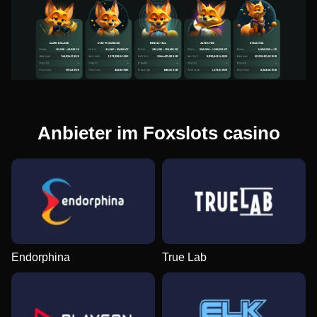
Anbieter im Foxslots casino
Endorphina
True Lab