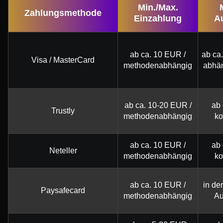
Min./Max.
Zahlungsmethode
Einzahlung
A
ab ca. 10 EUR /
ab ca.
Visa / MasterCard
methodenabhängig
abhä
ab ca. 10-20 EUR /
ab 
Trustly
methodenabhängig
ko
ab ca. 10 EUR /
ab 
Neteller
methodenabhängig
ko
ab ca. 10 EUR /
in der
Paysafecard
methodenabhängig
Au